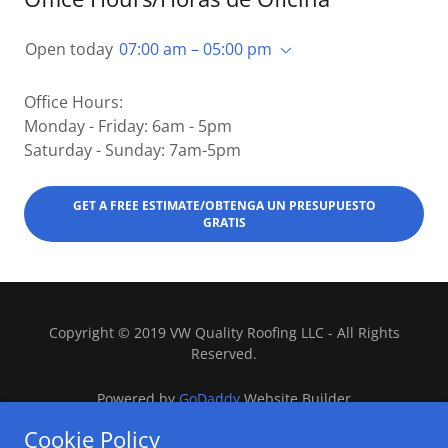
Open today
07:00 am – 05:00 pm
Office Hours:
Monday - Friday: 6am - 5pm
Saturday - Sunday: 7am-5pm
GET A FREE ESTIMATE/OBTENGA UN PRESUPUESTO
GRATIS
Copyright © 2019 VW Quality Roofing LLC - All Rights
Reserved.
Powered by
GoDaddy
Website Builder
Cookie Policy