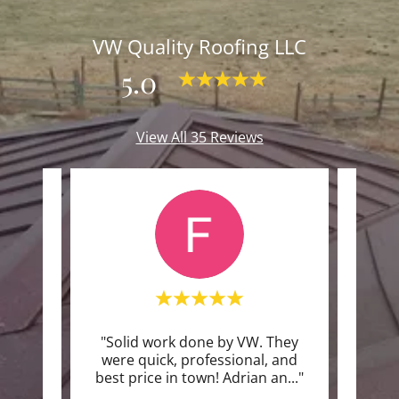
VW Quality Roofing LLC
5.0
View All 35 Reviews
dible
"Solid work done by VW. They
Thi
tomers
were quick, professional, and
m to
..."
best price in town! Adrian an
..."