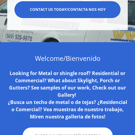
CONTACT US TODAY/CONTACTA NOS HOY
Welcome/Bienvenido
Looking for Metal or shingle roof? Residential or
Commercial? What about Skylight, Porch or
Gutters? See samples of our work, Check out our
Gallery!
¿Busca un techo de metal o de tejas? ¿Residencial
o Comercial? Vea muestras de nuestro trabajo,
Miren nuestra galleria de fotos!